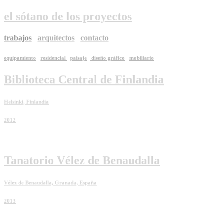
el sótano de los proyectos
trabajos
arquitectos
contacto
equipamiento
residencial
paisaje
diseño gráfico
mobiliario
Biblioteca Central de Finlandia
Helsinki, Finlandia
2012
Tanatorio Vélez de Benaudalla
Vélez de Benaudalla, Granada, España
2013