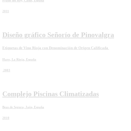
Prado del Rey, Cádiz, España
2011
Diseño gráfico Señorío de Pinovalgra
Etiquetas de Vino Rioja con Denominación de Origen Calificada
Haro, La Rioja, España
2003
Complejo Piscinas Climatizadas
Beas de Segura, Jaén, España
2010