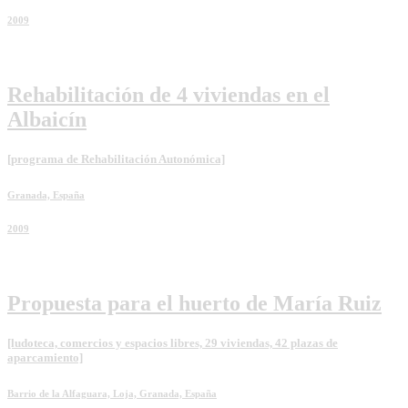
2009
Rehabilitación de 4 viviendas en el
Albaicín
[programa de Rehabilitación Autonómica]
Granada, España
2009
Propuesta para el huerto de María Ruiz
[ludoteca, comercios y espacios libres, 29 viviendas, 42 plazas de
aparcamiento]
Barrio de la Alfaguara, Loja, Granada, España