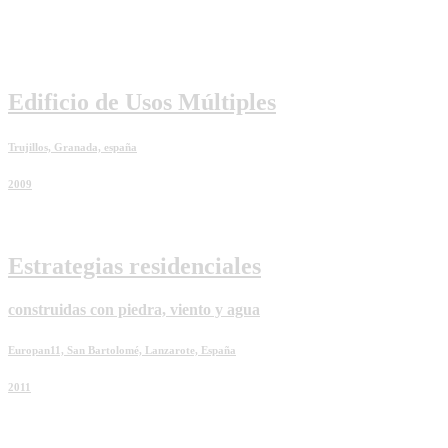
Edificio de Usos Múltiples
Trujillos, Granada, españa
2009
Estrategias residenciales
construidas con piedra, viento y agua
Europan11, San Bartolomé, Lanzarote, España
2011