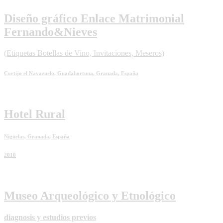
Diseño gráfico Enlace Matrimonial
Fernando&Nieves
(Etiquetas Botellas de Vino, Invitaciones, Meseros)
Cortijo el Navazuelo, Guadahortuna, Granada, España
Hotel Rural
Nigüelas, Granada, España
2010
Museo Arqueológico y Etnológico
diagnosis y estudios previos