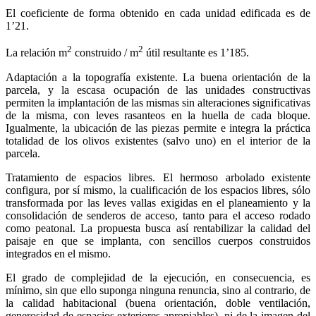
El coeficiente de forma obtenido en cada unidad edificada es de
1’21.
2
2
La relación m
construido / m
útil resultante es 1’185.
Adaptación a la topografía existente. La buena orientación de la
parcela, y la escasa ocupación de las unidades constructivas
permiten la implantación de las mismas sin alteraciones significativas
de la misma, con leves rasanteos en la huella de cada bloque.
Igualmente, la ubicación de las piezas permite e integra la práctica
totalidad de los olivos existentes (salvo uno) en el interior de la
parcela.
Tratamiento de espacios libres. El hermoso arbolado existente
configura, por sí mismo, la cualificación de los espacios libres, sólo
transformada por las leves vallas exigidas en el planeamiento y la
consolidación de senderos de acceso, tanto para el acceso rodado
como peatonal. La propuesta busca así rentabilizar la calidad del
paisaje en que se implanta, con sencillos cuerpos construidos
integrados en el mismo.
El grado de complejidad de la ejecución, en consecuencia, es
mínimo, sin que ello suponga ninguna renuncia, sino al contrario, de
la calidad habitacional (buena orientación, doble ventilación,
generosidad de espacios exteriores apropiables), ni de la imagen del