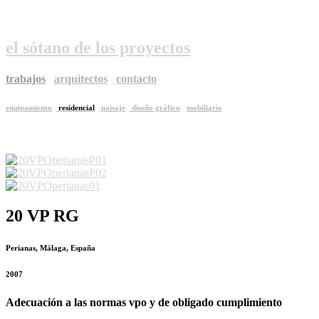
el sótano de los proyectos
trabajos
arquitectos
contacto
equipamiento
residencial
paisaje
diseño gráfico
mobiliario
20 VP RG
Perianas, Málaga, España
2007
Adecuación a las normas vpo y de obligado cumplimiento