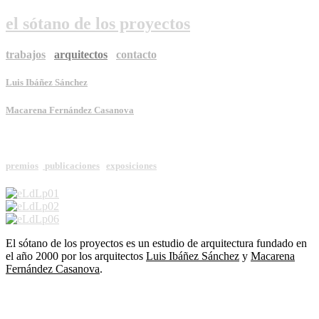
el sótano de los proyectos
trabajos
arquitectos
contacto
Luis Ibáñez Sánchez
Macarena Fernández Casanova
premios
publicaciones
exposiciones
El sótano de los proyectos es un estudio de arquitectura fundado en
el año 2000 por los arquitectos
Luis Ibáñez Sánchez
y
Macarena
Fernández Casanova
.